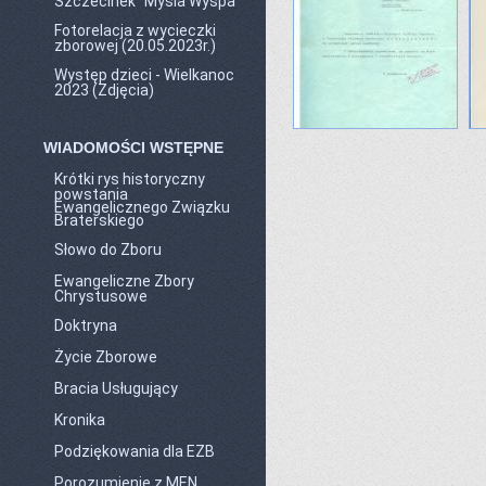
Szczecinek "Mysia Wyspa"
Fotorelacja z wycieczki
zborowej (20.05.2023r.)
Występ dzieci - Wielkanoc
2023 (Zdjęcia)
WIADOMOŚCI WSTĘPNE
Krótki rys historyczny
powstania
Ewangelicznego Związku
Braterskiego
Słowo do Zboru
Ewangeliczne Zbory
Chrystusowe
Doktryna
Życie Zborowe
Bracia Usługujący
Kronika
Podziękowania dla EZB
Porozumienie z MEN