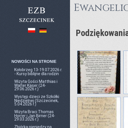
Ewangelic
Podziękowania
NOWOŚCI NA STRONIE
Kołobrzeg 13-19.07.2026 r.
- Kursy biblijne dla rodzin
Wizyta Gości Matthias i
Walter Käser (24-
29.06.2026 r.)
Występ dzieci ze Szkółki
Niedzielnej (Szczecinek,
5.04.2026 r.)
Wizyta Braci Thomas
Horrer i Jan Birner (24-
29.03.2026 r.)
Zbiórka pieniędzy na