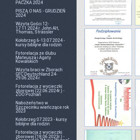
PACZKA 2024
PISZĄ O NAS - GRUDZIEŃ
2024
Wizyta Gości 12-
17.11.2024 r. John Alt,
Thomas, Strässler
Kołobrzeg 6-13.07.2024 -
kursy biblijne dla rodzin
Fotorelacja ze ślubu
Mateusza i Agaty
Kowalskich
Wizyta braci w Zborach
GFC Deutschland 24-
29.06.2024 r.
Fotorelacja z wycieczki
zborowej (22.06.2024r.) -
ZOO Poznań
Nabożeństwo w
Szczecinku wieńczące rok
2023
Kołobrzeg 07.2023 - kursy
biblijne dla rodzin
Fotorelacja z wycieczki
zborowej (18.06.2023r.) -