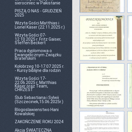
sierociniec w Pakistanie
PISZĄ O NAS - GRUDZIEŃ
2025
Wizyta Gości Matthias i
Lionel Käser (22.11.2025 r.)
Wizyta Gości 07-
12.10.2025 r. Fritz Gaiser,
Steffen Beckert
Praca dyplomowa o
Ewangelicznym Związku
Braterskim
Kołobrzeg 10-17.07.2025 r.
- Kursy biblijne dla rodzin
Wizyta Gości 17-
22.06.2025 r. Matthias
Käser oraz Team,
CHRZEST
Ślub Sebastiana i Sylwii
(Szczecinek,15.06.2025r.)
Blogoslawienstwo Hani
Kowalskiej
ZAKOŃCZENIE ROKU 2024
Akcja ŚWIĄTECZNA