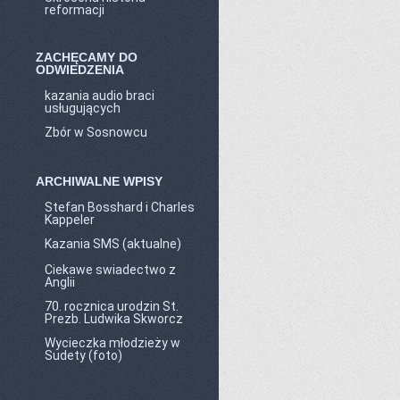
reformacji
ZACHĘCAMY DO
ODWIEDZENIA
kazania audio braci
usługujących
Zbór w Sosnowcu
ARCHIWALNE WPISY
Stefan Bosshard i Charles
Kappeler
Kazania SMS (aktualne)
Ciekawe swiadectwo z
Anglii
70. rocznica urodzin St.
Prezb. Ludwika Skworcz
Wycieczka młodzieży w
Sudety (foto)