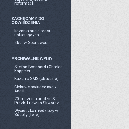
reformacji
ZACHĘCAMY DO
ODWIEDZENIA
kazania audio braci
usługujących
Zbór w Sosnowcu
ARCHIWALNE WPISY
Stefan Bosshard i Charles
Kappeler
Kazania SMS (aktualne)
Ciekawe swiadectwo z
Anglii
70. rocznica urodzin St.
Prezb. Ludwika Skworcz
Wycieczka młodzieży w
Sudety (foto)