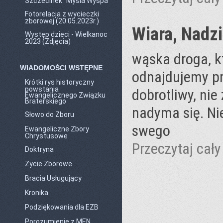
Szczecinek "Mysia Wyspa"
Fotorelacja z wycieczki
zborowej (20.05.2023r.)
Wiara, Nadzi
Występ dzieci - Wielkanoc
2023 (Zdjęcia)
wąska droga, kt
WIADOMOŚCI WSTĘPNE
odnajdujemy pr
Krótki rys historyczny
powstania
dobrotliwy, nie 
Ewangelicznego Związku
Braterskiego
nadyma się. Nie
Słowo do Zboru
swego
Ewangeliczne Zbory
Chrystusowe
Przeczytaj cały 
Doktryna
Życie Zborowe
Bracia Usługujący
Kronika
Podziękowania dla EZB
Porozumienie z MEN