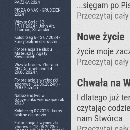
PACZKA 2024
...sięgam po Pi
PISZĄ O NAS - GRUDZIEŃ
Przeczytaj cały 
2024
Wizyta Gości 12-
17.11.2024 r. John Alt,
Thomas, Strässler
Nowe życie
Kołobrzeg 6-13.07.2024 -
kursy biblijne dla rodzin
życie moje zacz
Fotorelacja ze ślubu
Mateusza i Agaty
Kowalskich
Przeczytaj cały 
Wizyta braci w Zborach
GFC Deutschland 24-
29.06.2024 r.
Chwała na 
Fotorelacja z wycieczki
zborowej (22.06.2024r.) -
ZOO Poznań
I dlatego już t
Nabożeństwo w
Szczecinku wieńczące rok
2023
czytając codzie
Kołobrzeg 07.2023 - kursy
biblijne dla rodzin
nam Stwórca
Fotorelacja z wycieczki
Przeczytaj cały 
zborowej (18.06.2023r.) -