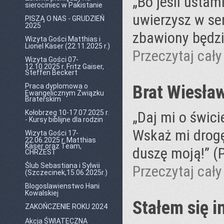
„Bo jeśli ustam
sierociniec w Pakistanie
uwierzysz w se
PISZĄ O NAS - GRUDZIEŃ
2025
zbawiony będzi
Wizyta Gości Matthias i
Lionel Käser (22.11.2025 r.)
Przeczytaj cały 
Wizyta Gości 07-
12.10.2025 r. Fritz Gaiser,
Steffen Beckert
Brat Wiesła
Praca dyplomowa o
Ewangelicznym Związku
Braterskim
Kołobrzeg 10-17.07.2025 r.
„Daj mi o świci
- Kursy biblijne dla rodzin
Wskaż mi drogę
Wizyta Gości 17-
22.06.2025 r. Matthias
Käser oraz Team,
duszę moją!” (
CHRZEST
Ślub Sebastiana i Sylwii
Przeczytaj cały 
(Szczecinek,15.06.2025r.)
Blogoslawienstwo Hani
Kowalskiej
Stałem się 
ZAKOŃCZENIE ROKU 2024
Akcja ŚWIĄTECZNA