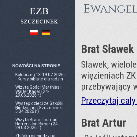
Ewangel
Brat Sławek
Sławek, wielol
NOWOŚCI NA STRONIE
więzieniach ZK 
Kołobrzeg 13-19.07.2026 r.
- Kursy biblijne dla rodzin
przebywający w
Wizyta Gości Matthias i
Walter Käser (24-
29.06.2026 r.)
Przeczytaj cały
Występ dzieci ze Szkółki
Niedzielnej (Szczecinek,
5.04.2026 r.)
Brat Artur
Wizyta Braci Thomas
Horrer i Jan Birner (24-
29.03.2026 r.)
Zbiórka pieniędzy na