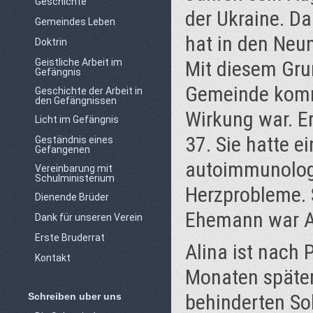
Geschichte
der Ukraine. D
Gemeindes Leben
hat in den Neun
Doktrin
Geistliche Arbeit im
Mit diesem Grun
Gefängnis
Gemeinde komme
Geschichte der Arbeit in
den Gefängnissen
Wirkung war. Er
Licht im Gefängnis
37. Sie hatte e
Geständnis eines
Gefangenen
autoimmunologis
Vereinbarung mit
Schulministerium
Herzprobleme. S
Dienende Brüder
Ehemann war Al
Dank für unseren Verein
Erste Bruderrat
Alina ist nach
Kontakt
Monaten später
behinderten So
Schreiben uber uns