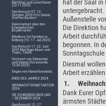
hat der Saal i
Matthias und Lionel Käser
(22.11.2025)
untergebracht.
Gastbesuch 07.-12.
Oktober 2025 Fritz Gaiser,
Außenstelle vo
Steffen Beckert
Diplomarbeit über den
Die Direktion h
Evangelischen
Brüderverein
Arbeit durchfü
Bibelkurs für Familien in
Kolberg (10.-17. Juli 2025)
begonnen. In d
Gastbesuch 17.-22. Juni
2025 Matthias Käser und
Sonntagschule 
Team, TAUFE
Hochzeit von Sebastian
Diesmal wollen
und Sylwia (Szczecinek,
15.06.2025)
Arbeit erzählen
Segen von Hania Kowalska
ENDE DES JAHRES 2024
1. Weihnacht
WEIHNACHTSPAKETAKTION
2024
Dank Eurer Opf
SIE SCHREIBEN ÜBER UNS
– DEZEMBER 2024
ärmsten Städte 
Gastbesuch 12.-17.