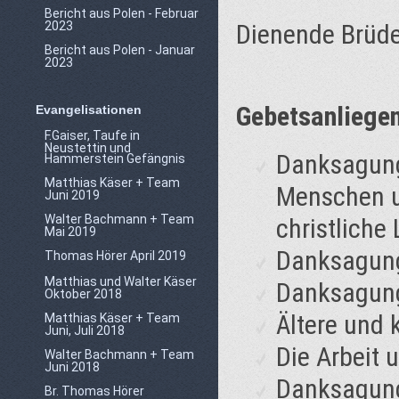
Bericht aus Polen - Februar
2023
Dienende Brüde
Bericht aus Polen - Januar
2023
Gebetsanliege
Evangelisationen
F.Gaiser, Taufe in
Neustettin und
Danksagung
Hammerstein Gefängnis
Matthias Käser + Team
Menschen u
Juni 2019
Walter Bachmann + Team
christliche 
Mai 2019
Danksagung 
Thomas Hörer April 2019
Matthias und Walter Käser
Danksagung
Oktober 2018
Ältere und 
Matthias Käser + Team
Juni, Juli 2018
Die Arbeit 
Walter Bachmann + Team
Juni 2018
Danksagung 
Br. Thomas Hörer