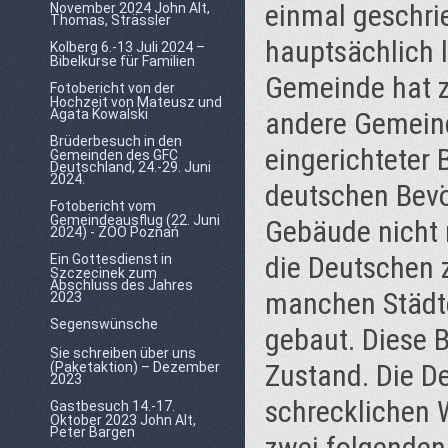
einmal geschr
November 2024 John Alt,
Thomas, Strässler
hauptsächlich l
Kolberg 6.-13 Juli 2024 –
Bibelkurse für Familien
Gemeinde hat z
Fotobericht von der
Hochzeit von Mateusz und
Agata Kowalski
andere Gemeind
Brüderbesuch in den
eingerichteter
Gemeinden des GFC
Deutschland, 24.-29. Juni
2024.
deutschen Bevö
Fotobericht vom
Gemeindeausflug (22. Juni
Gebäude nicht 
2024) - ZOO Poznań
die Deutschen 
Ein Gottesdienst in
Szczecinek zum
Abschluss des Jahres
manchen Städte
2023
Segenswünsche
gebaut. Diese 
Sie schreiben über uns
Zustand. Die 
(Paketaktion) – Dezember
2023
schrecklichen W
Gastbesuch 14.-17.
Oktober 2023 John Alt,
Peter Bargen
zwei folgenden