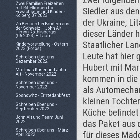
Zwei Familien Freizeiten
mit Bibelkursen für
Siedler aus de
Erwachsene und Kinder -
Kolberg 07.2023
der Ukraine, L
Zu Besuch bei Brüdern aus
der Schweiz – John Alt,
dieser Länder h
Timon Röthlisberger
(06.2023) + Taufe
Staatlicher La
Kindervorstellung - Ostern
2023 (Fotos)
Leute hat hier 
Schreiben über uns -
Dezember 2022
Hubert mit Mar
Matthias Käser und John
Alt - November 2022
kommen in die 
Schreiben über uns -
November 2022
als Automechan
Sosnowitz - Erntedankfest
kleinen Tochter
Schreiben über uns -
September 2022
Küche befindet
John Alt und Team Juni
das Paket aus
2022
Schreiben über uns - März-
für dieses Mäd
April 2022