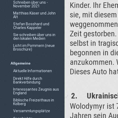
Schreiben über uns -
Kinder. Ihr Eh
November 2021
sie, mit diese
Matthias Käser und John
Alt
weggenommen. 
Stefan Bosshard und
Charles Kappeler
Zeit gestorben.
Sie schreiben über uns in
den lokalen Medien
selbst in tragi
Licht im Pommern (neue
Broschüre)
begonnen in di
anzukommen. Wi
Allgemeine
Dieses Auto hat
Aktuelle Informationen
Direkt Hilfe durch
Bankverbindung
Interessantes Zeugnis aus
England
2. Ukrainisc
Biblische Freizeithaus in
Wolodymyr ist 79
Kolberg
Versammlungsplätze
Jahren sein Aug