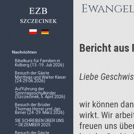
Ewangel
Bericht aus 
Nachrichten
Bibelkurs für Familien in
Kolberg (13.-19. Juli 2026)
Besuch der Gäste
Liebe Geschwist
Matthias und Walter Käser
(24-29.06.2026)
Aufführung der
Sonntagsschulkinder
(Szczecinek, 5. April 2026)
wir können dan
Besuch der Brüder
Thomas Horrer und Jan
wirkt. Wir arbe
Birner (24.-29. März 2026)
SIE SCHREIBEN ÜBER UNS
freuen uns über
– DEZEMBER 2025
Besuch der Gäste